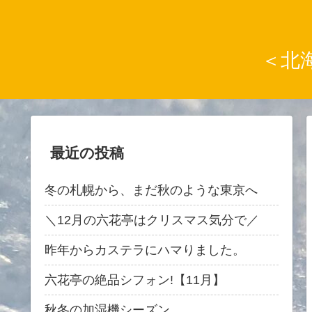
＜北
最近の投稿
冬の札幌から、まだ秋のような東京へ
＼12月の六花亭はクリスマス気分で／
昨年からカステラにハマりました。
六花亭の絶品シフォン!【11月】
秋冬の加湿機シーズン