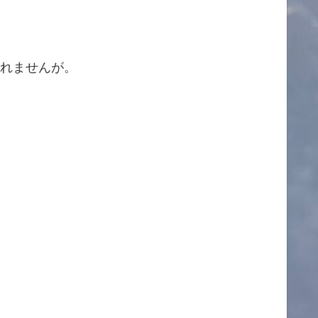
しれませんが。
。